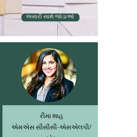
અમારી સાથે જોડાઓ
રીમા શાહ
એમએસ સીસીસી-એસએલપી/