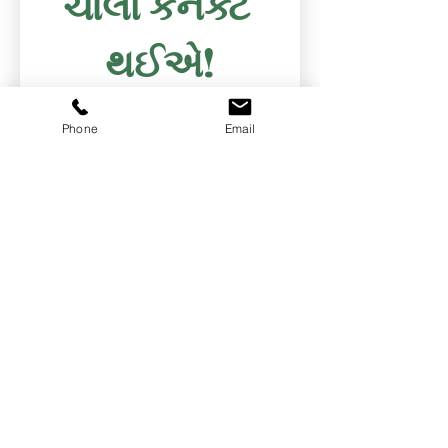
ચાલો કનેક્ટ 
થઈએ!
પ્રથમ નામ
*
Phone
Email
છેલ્લું નામ
*
ઇમેઇલ
*
ફોન
*
સંદેશ લખો