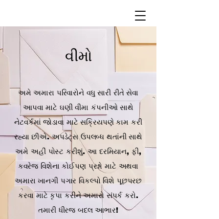
વીમો
અમે અમારા પરિવારોને વધુ સારી રીતે સેવા
આપવા માટે ઘણી વીમા કંપનીઓ સાથે
નેટવર્કમાં જોડાવા માટે સક્રિયપણે કામ કરી
રહ્યા છીએ. અપડેટ્સ ઉપલબ્ધ થતાંની સાથે
અમે અહીં પોસ્ટ કરીશું. આ દરમિયાન, ફી,
કવરેજ વિશેના કોઈપણ પ્રશ્નો માટે અથવા
અમારા ખાનગી પગાર વિકલ્પો વિશે પૂછપરછ
કરવા માટે કૃપા કરીને અમારો સંપર્ક કરો.
તમારી ધીરજ બદલ આભાર!