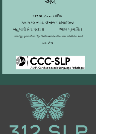
એલ
312 SLP
માલિક
PLLC
ક્લિનિકલ સ્પીચ લેંગ્વેજ પેથોલોજિસ્ટ
બહુભાષી સેવા પ્રદાતા
આશા પ્રમાણિત
અંગ્રેજી, ગુજરાતી અને હિન્દીમાં
શિકાગોલેન્ડ વિસ્તારમાં ગર્વથી સેવા આપી
રહ્યા છીએ