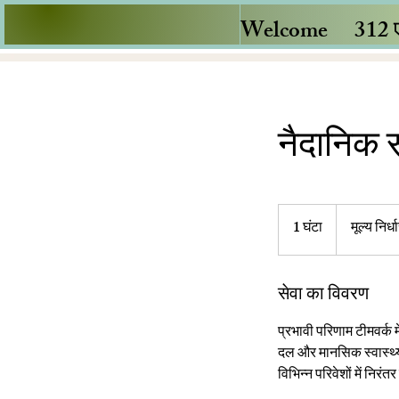
Welcome
312 
नैदानिक 
मूल्य
निर्धारण
1 घंटा
1
मूल्य निर्
के
लिए
घं
पूछताछ
करें
ट
सेवा का विवरण
प्रभावी परिणाम टीमवर्क
दल और मानसिक स्वास्थ्य
विभिन्न परिवेशों में निरंत